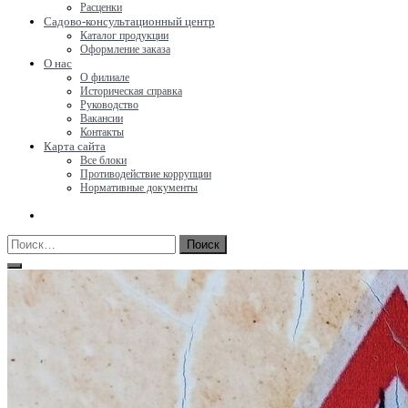
Расценки
Садово-консультационный центр
Каталог продукции
Оформление заказа
О нас
О филиале
Историческая справка
Руководство
Вакансии
Контакты
Карта сайта
Все блоки
Противодействие коррупции
Нормативные документы
Найти: