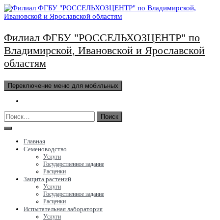
Перейти
к
содержимому
Филиал ФГБУ "РОССЕЛЬХОЗЦЕНТР" по
Владимирской, Ивановской и Ярославской
областям
Переключение меню для мобильных
Найти:
Главная
Семеноводство
Услуги
Государственное задание
Расценки
Защита растений
Услуги
Государственное задание
Расценки
Испытательная лаборатория
Услуги