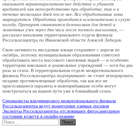
оказывает нервнопаралитическое действие и убивает
вредителей как непосредственно при обработке, так и в
течение нескольких дней после нее. Все обработанные зоны
маркируются. Обработка проводится исключительно в сухую
погоду. Препарат становится безопасным для детей и
животных уже через два часа после полного высыхания,
—
рассказал начальник территориального отдела филиала
Россельхозцентра по Ивановской области Алексей Лебедев.
Свою активность иксодовые клещи сохраняют с апреля по
октябрь, поэтому муниципальным образованиям советуют
обрабатывать места массового скопления людей — и особенно
территории школьных и дошкольных учреждений — хотя бы два
раза за сезон. В территориальном отделе межрегионального
филиала Россельхозцентра подчеркивают: не стоит игнорировать
поздние противоклещевые обработки, так как все не
присосавшиеся паразиты и новоприбывшие особи могут
повстречаться на вашем пути уже в ближайший сезон.
Навигация
Специалисты владимирского межрегионального филиала
Россельхозцентра ведут мониторинг озимых посевов
по
Эксперты Россельхозцентра отслеживают фитосанитарное
записям
состояние культур в онлайн-режиме
Найти: