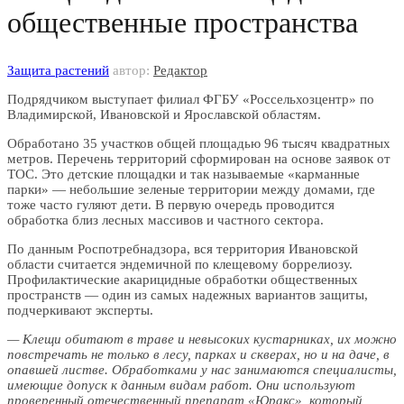
общественные пространства
Защита растений
автор:
Редактор
Подрядчиком выступает филиал
ФГБУ «Россельхозцентр» по
Владимирской, Ивановской и Ярославской областям.
Обработано 35 участков общей площадью 96 тысяч квадратных
метров. Перечень территорий сформирован на основе заявок от
ТОС. Это детские площадки и так называемые «карманные
парки» — небольшие зеленые территории между домами, где
тоже часто гуляют дети. В первую очередь проводится
обработка близ лесных массивов и частного сектора.
По данным Роспотребнадзора, вся территория Ивановской
области считается эндемичной по клещевому боррелиозу.
Профилактические акарицидные обработки общественных
пространств — один из самых надежных вариантов защиты,
подчеркивают эксперты.
— Клещи обитают в траве и невысоких кустарниках, их можно
повстречать не только в лесу, парках и скверах, но и на даче, в
опавшей листве. Обработками у нас занимаются специалисты,
имеющие допуск к данным видам работ. Они используют
проверенный отечественный препарат «Юракс», который